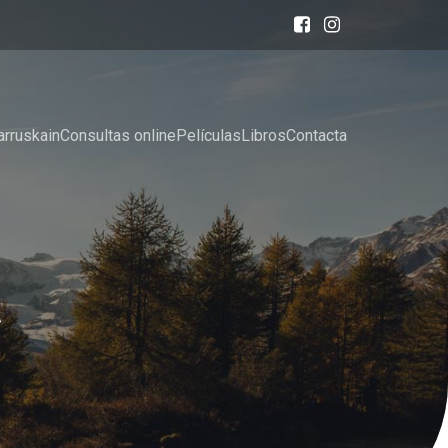
arruskain
Consultas online
Películas
Libros
Contacta
r