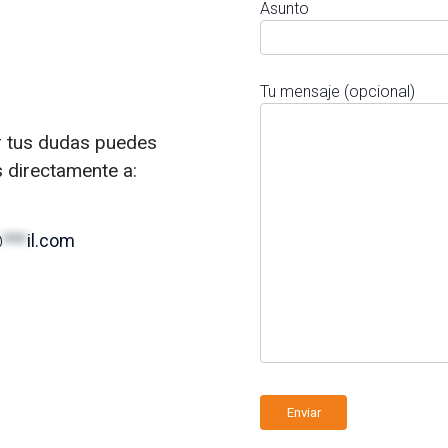
Asunto
Tu mensaje (opcional)
r tus dudas puedes
s directamente a:
@
***
il.com