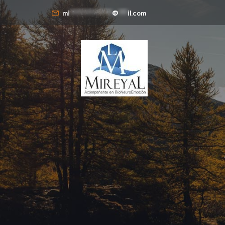
mi
**************
@
***
il.com