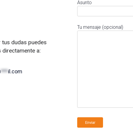
Asunto
Tu mensaje (opcional)
r tus dudas puedes
s directamente a:
@
***
il.com