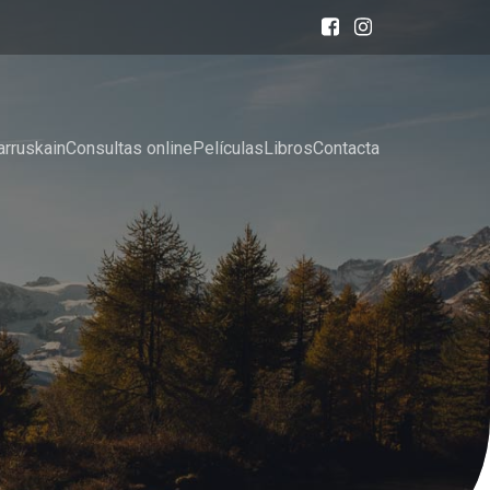
arruskain
Consultas online
Películas
Libros
Contacta