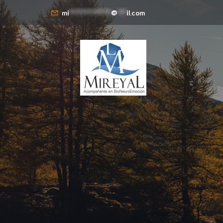
mi
**************
@
***
il.com