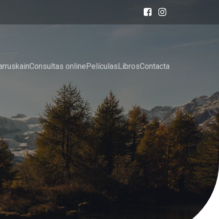
arruskain
Consultas online
Películas
Libros
Contacta