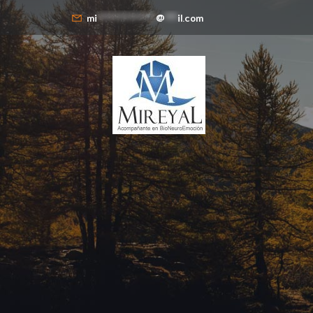
mi
**************
@
***
il.com