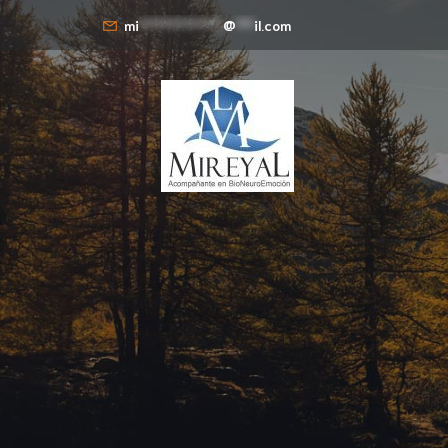
mi
**************
@
***
il.com