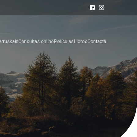
arruskain
Consultas online
Películas
Libros
Contacta