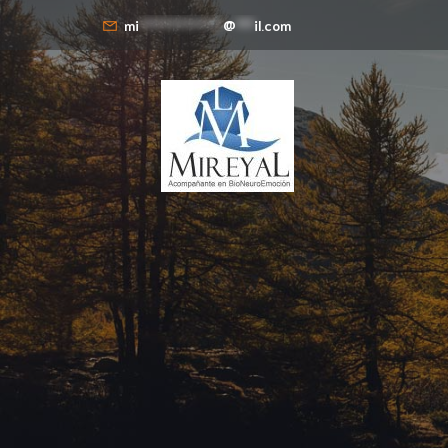
mi
**************
@
***
il.com