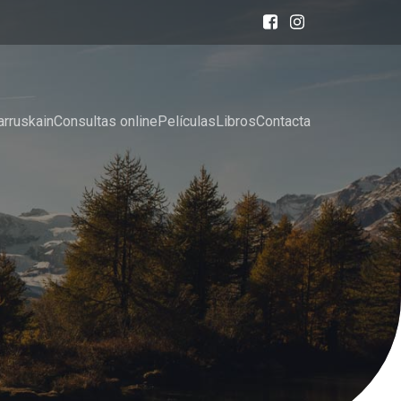
arruskain
Consultas online
Películas
Libros
Contacta