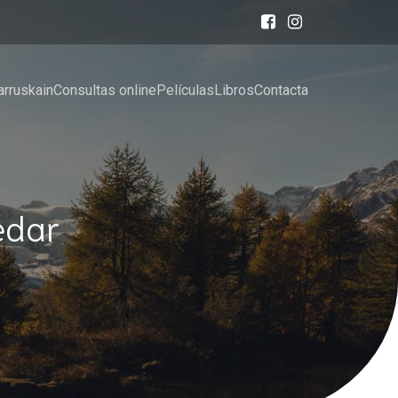
arruskain
Consultas online
Películas
Libros
Contacta
edar