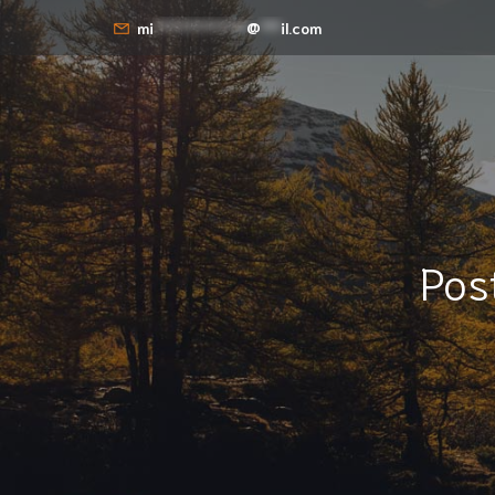
mi
**************
@
***
il.com
Pos