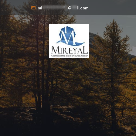
mi
**************
@
***
il.com