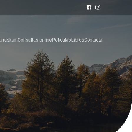
arruskain
Consultas online
Películas
Libros
Contacta