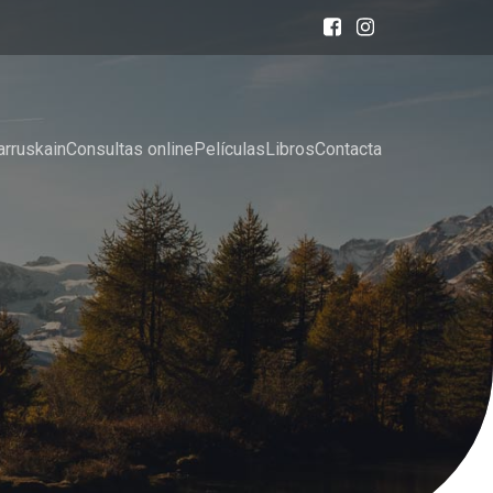
arruskain
Consultas online
Películas
Libros
Contacta