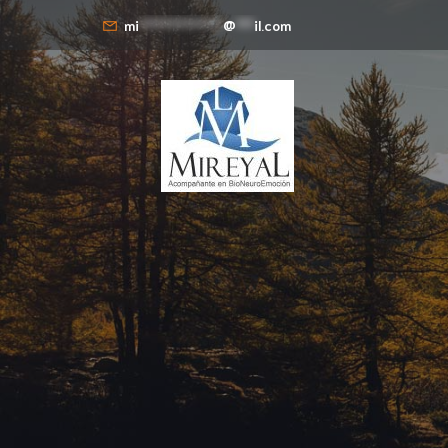
mi
**************
@
***
il.com