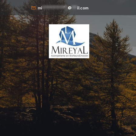
mi
**************
@
***
il.com