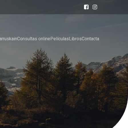
arruskain
Consultas online
Películas
Libros
Contacta