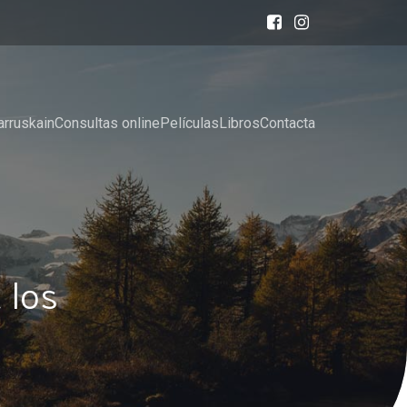
arruskain
Consultas online
Películas
Libros
Contacta
 los