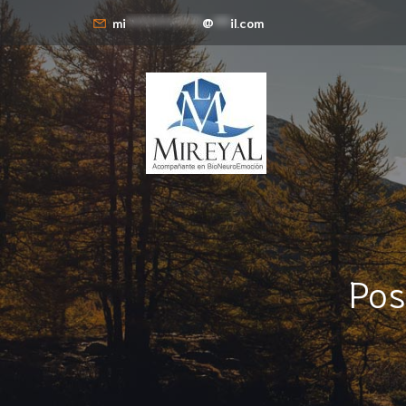
mi
**************
@
***
il.com
Pos