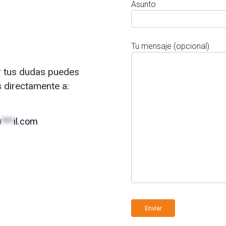
Asunto
Tu mensaje (opcional)
r tus dudas puedes
s directamente a:
@
***
il.com