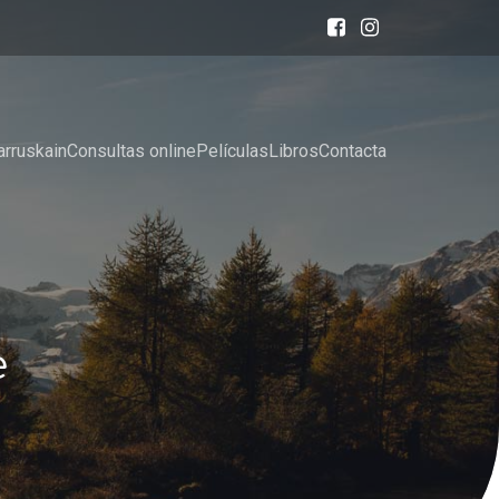
arruskain
Consultas online
Películas
Libros
Contacta
e