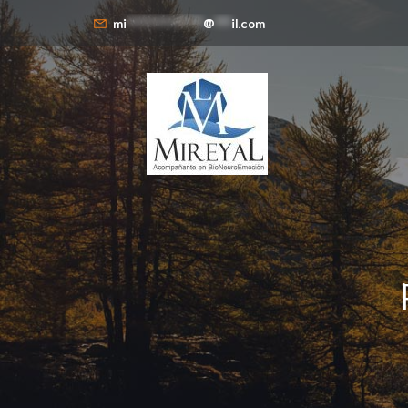
mi
**************
@
***
il.com