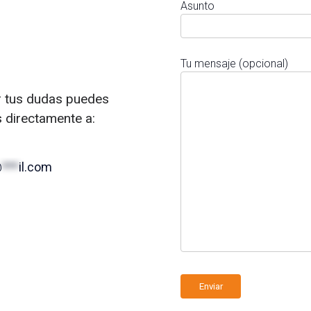
Asunto
Tu mensaje (opcional)
r tus dudas puedes
s directamente a:
@
***
il.com