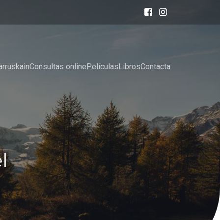
arruskain
Consultas online
Películas
Libros
Contacta
l