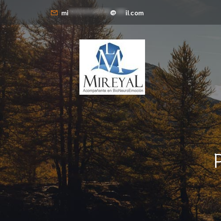
mi
**************
@
***
il.com