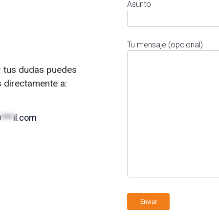
Asunto
Tu mensaje (opcional)
r tus dudas puedes
s directamente a:
@
***
il.com