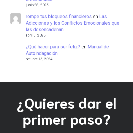
junio 28, 2025
rompe tus bloqueos financieros
en
Las
Adicciones y los Conflictos Emocionales que
las desencadenan
abril 5, 2025
¿Qué hacer para ser feliz?
en
Manual de
Autoindagación
octubre 15, 2024
¿Quieres dar el
primer paso?