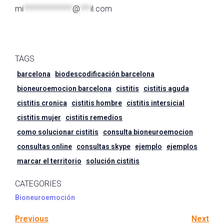
mi
**************
@
***
il.com
TAGS
barcelona
biodescodificación barcelona
bioneuroemocion barcelona
cistitis
cistitis aguda
cistitis cronica
cistitis hombre
cistitis intersicial
cistitis mujer
cistitis remedios
como solucionar cistitis
consulta bioneuroemocion
consultas online
consultas skype
ejemplo
ejemplos
marcar el territorio
solución cistitis
CATEGORIES
Bioneuroemoción
Previous
Next