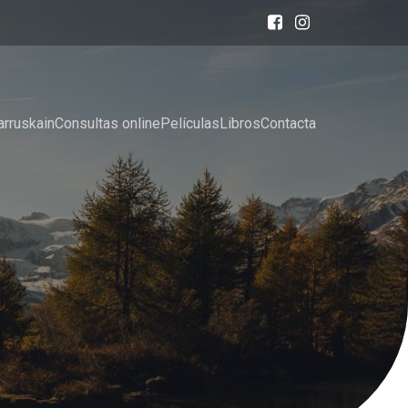
arruskain
Consultas online
Películas
Libros
Contacta