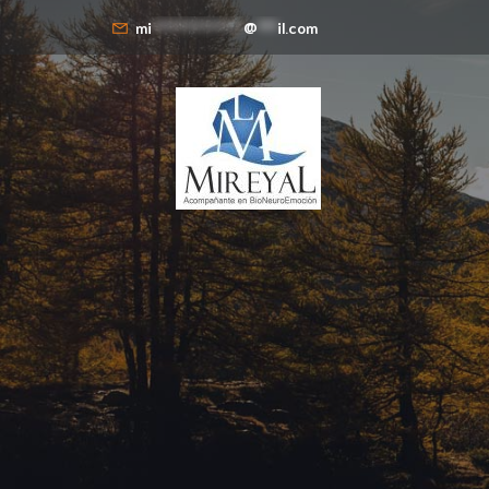
mi
**************
@
***
il.com