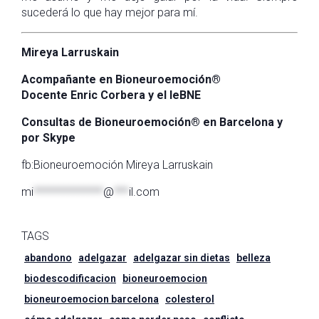
sucederá lo que hay mejor para mí.
Mireya Larruskain
Acompañante en Bioneuroemoción
®
Docente Enric Corbera y el IeBNE
Consultas de Bioneuroemoción
®
en Barcelona y
por Skype
fb:Bioneuroemoción Mireya Larruskain
mi
**************
@
***
il.com
TAGS
abandono
adelgazar
adelgazar sin dietas
belleza
biodescodificacion
bioneuroemocion
bioneuroemocion barcelona
colesterol