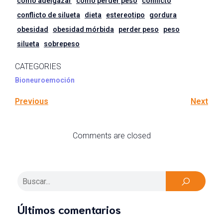
cómo adelgazar
como perder peso
conflicto
conflicto de silueta
dieta
estereotipo
gordura
obesidad
obesidad mórbida
perder peso
peso
silueta
sobrepeso
CATEGORIES
Bioneuroemoción
Previous
Next
Comments are closed
Últimos comentarios