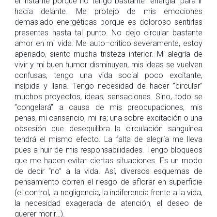
el instante porque no tengo bastante “energía” para ir
hacia delante. Me protejo de mis emociones
demasiado energéticas porque es doloroso sentirlas
presentes hasta tal punto. No dejo circular bastante
amor en mi vida. Me auto–critico severamente, estoy
apenado, siento mucha tristeza interior. Mi alegría de
vivir y mi buen humor disminuyen, mis ideas se vuelven
confusas, tengo una vida social poco excitante,
insípida y llana. Tengo necesidad de hacer “circular”
muchos proyectos, ideas, sensaciones. Sino, todo se
“congelará” a causa de mis preocupaciones, mis
penas, mi cansancio, mi ira; una sobre excitación o una
obsesión que desequilibra la circulación sanguínea
tendrá el mismo efecto. La falta de alegría me lleva
pues a huir de mis responsabilidades. Tengo bloqueos
que me hacen evitar ciertas situaciones. Es un modo
de decir “no” a la vida. Así, diversos esquemas de
pensamiento corren el riesgo de aflorar en superficie
(el control, la negligencia, la indiferencia frente a la vida,
la necesidad exagerada de atención, el deseo de
querer morir…).