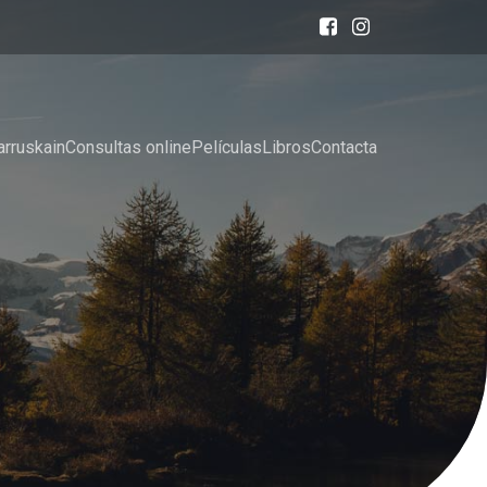
arruskain
Consultas online
Películas
Libros
Contacta