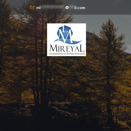
mi
**************
@
***
il.com