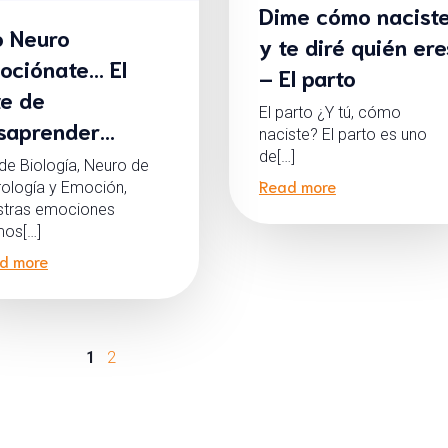
Dime cómo nacist
o Neuro
y te diré quién ere
ociónate… El
– El parto
te de
El parto ¿Y tú, cómo
saprender…
naciste? El parto es uno
de[…]
de Biología, Neuro de
Read more
rología y Emoción,
stras emociones
os[…]
d more
1
2