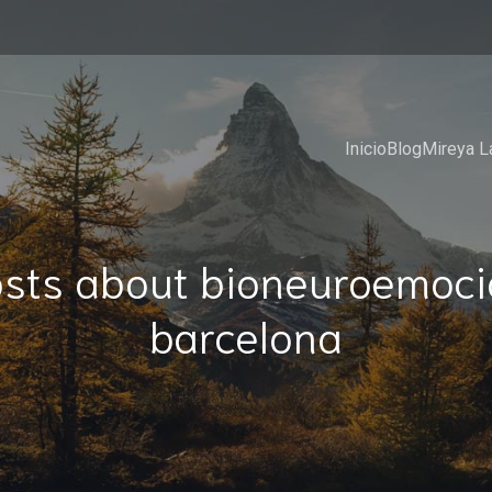
Inicio
Blog
Mireya L
sts about bioneuroemoc
barcelona