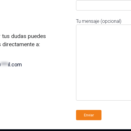
Tu mensaje (opcional)
r tus dudas puedes
s directamente a:
@
***
il.com
A