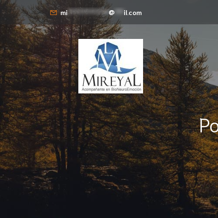
mi
**************
@
***
il.com
Po