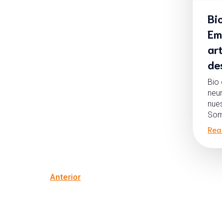
Bi
Em
ar
de
Bio 
neu
nue
Som
Rea
Anterior