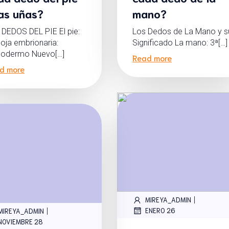
las uñas?
mano?
 DEDOS DEL PIE El pie:
Los Dedos de La Mano y s
oja embrionaria:
Significado La mano: 3ª[…]
odermo Nuevo[…]
Read more
d more
|
MIREYA_ADMIN
|
ENERO 26
MIREYA_ADMIN
NOVIEMBRE 28