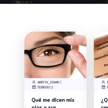
|
MIREYA_ADMIN
FEBRERO 2
Qué me dicen mis
¿Q
ojos y sus
ca