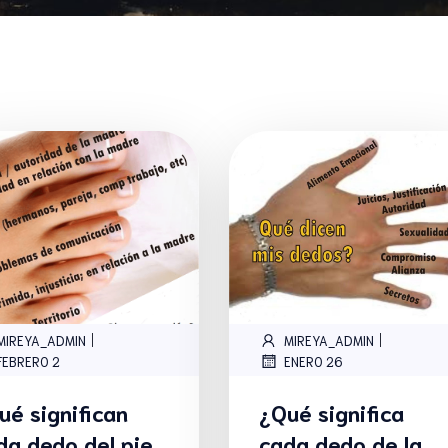
|
|
MIREYA_ADMIN
MIREYA_ADMIN
FEBRERO 2
ENERO 26
ué significan
¿Qué significa
da dedo del pie
cada dedo de la