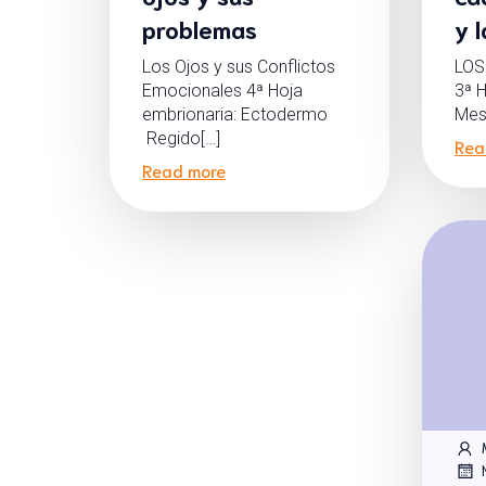
problemas
y 
Los Ojos y sus Conflictos
LOS
Emocionales 4ª Hoja
3ª H
embrionaria: Ectodermo
Mes
Regido[…]
Rea
Read more