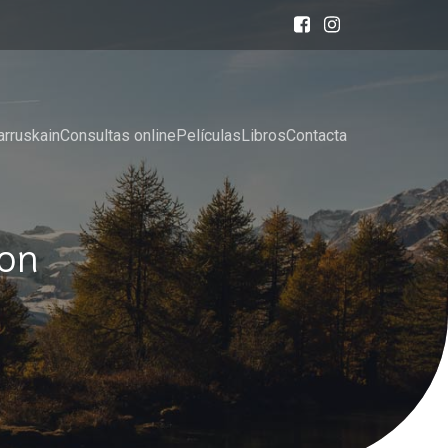
arruskain
Consultas online
Películas
Libros
Contacta
ion