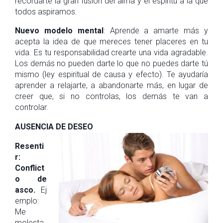
recordarte la gran fusión del alma y el espíritu a la que
todos aspiramos.
Nuevo modelo mental
: Aprende a amarte más y
acepta la idea de que mereces tener placeres en tu
vida. Es tu responsabilidad crearte una vida agradable.
Los demás no pueden darte lo que no puedes darte tú
mismo (ley espiritual de causa y efecto). Te ayudaría
aprender a relajarte, a abandonarte más, en lugar de
creer que, si no controlas, los demás te van a
controlar.
AUSENCIA DE DESEO
Resenti
r:
Conflict
o de
asco.
Ej
emplo:
Me
molesta