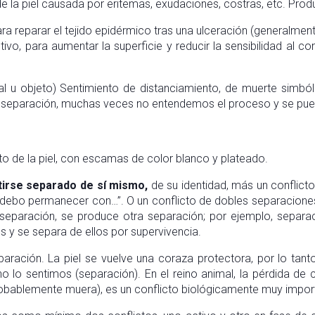
la piel causada por eritemas, exudaciones, costras, etc. Produ
a reparar el tejido epidérmico tras una ulceración (generalmen
tivo, para aumentar la superficie y reducir la sensibilidad al c
 u objeto) Sentimiento de distanciamiento, de muerte simbóli
 separación, muchas veces no entendemos el proceso y se pued
to de la piel, con escamas de color blanco y plateado.
tirse separado de sí mismo,
de su identidad, más un conflict
debo permanecer con…”. O un conflicto de dobles separacione
eparación, se produce otra separación; por ejemplo, separaci
s y se separa de ellos por supervivencia.
paración. La piel se vuelve una coraza protectora, por lo tan
 no lo sentimos (separación). En el reino animal, la pérdida d
obablemente muera), es un conflicto biológicamente muy impor