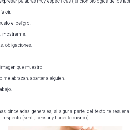
expresar palabras muy específicas (función biológica de los labi
a oír.
uelo el peligro.
o, mostrarme.
s, obligaciones.
a imagen que muestro.
no me abrazan, apartar a alguien.
abajo.
nas pinceladas generales, si alguna parte del texto te resuen
 respecto (sentir, pensar y hacer lo mismo).