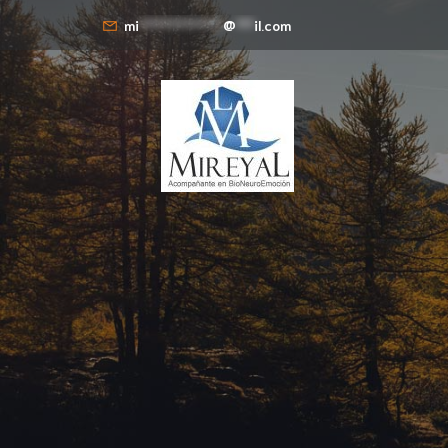
mi
**************
@
***
il.com