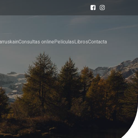
arruskain
Consultas online
Películas
Libros
Contacta