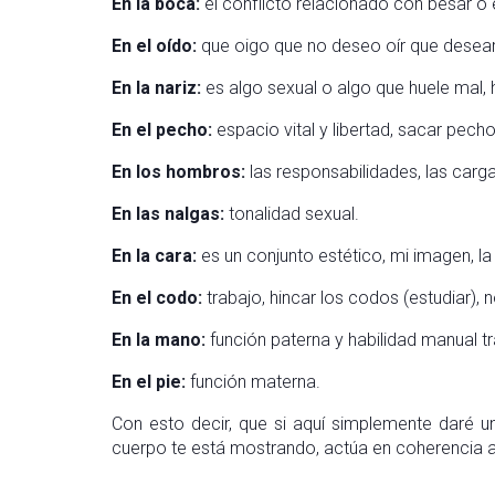
En la boca:
el conflicto relacionado con besar o 
En el oído:
que oigo que no deseo oír que desearí
En la nariz:
es algo sexual o algo que huele mal, h
En el pecho:
espacio vital y libertad, sacar pech
En los hombros:
las responsabilidades, las carga
En las nalgas:
tonalidad sexual.
En la cara:
es un conjunto estético, mi imagen, l
En el codo:
trabajo, hincar los codos (estudiar), 
En la mano:
función paterna y habilidad manual tr
En el pie:
función materna.
Con esto decir, que si aquí simplemente daré u
cuerpo te está mostrando, actúa en coherencia al